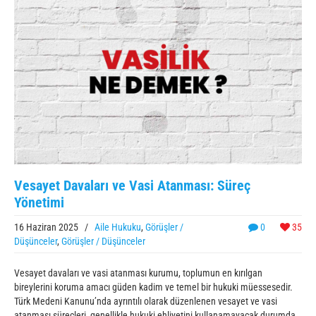
Vesayet Davaları ve Vasi Atanması: Süreç
Yönetimi
16 Haziran 2025
/
Aile Hukuku
,
Görüşler /
0
35
Düşünceler
,
Görüşler / Düşünceler
Vesayet davaları ve vasi atanması kurumu, toplumun en kırılgan
bireylerini koruma amacı güden kadim ve temel bir hukuki müessesedir.
Türk Medeni Kanunu’nda ayrıntılı olarak düzenlenen vesayet ve vasi
atanması süreçleri, genellikle hukuki ehliyetini kullanamayacak durumda