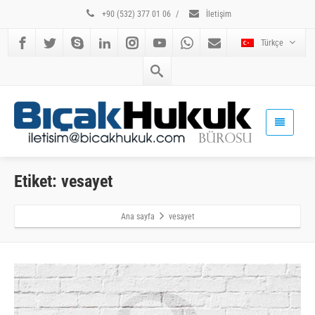
+90 (532) 377 01 06
/
İletişim
Türkçe
Etiket: vesayet
Ana sayfa
vesayet