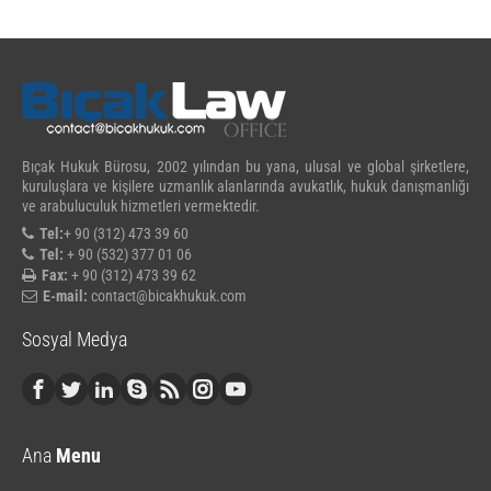
Bıçak Hukuk Bürosu, 2002 yılından bu yana, ulusal ve global şirketlere,
kuruluşlara ve kişilere uzmanlık alanlarında avukatlık, hukuk danışmanlığı
ve arabuluculuk hizmetleri vermektedir.
Tel:
+ 90 (312) 473 39 60
Tel:
+ 90 (532) 377 01 06
Fax:
+ 90 (312) 473 39 62
E-mail:
contact@bicakhukuk.com
Sosyal Medya
Ana
Menu