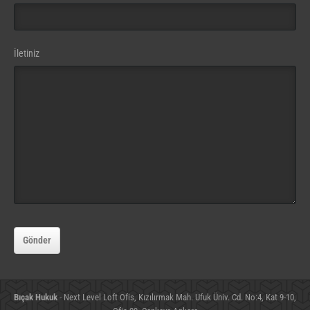
Phone
İletiniz
Number
(gerekli)
Gönder
Bıçak Hukuk
- Next Level Loft Ofis, Kızılırmak Mah. Ufuk Üniv. Cd. No:4, Kat 9-10,