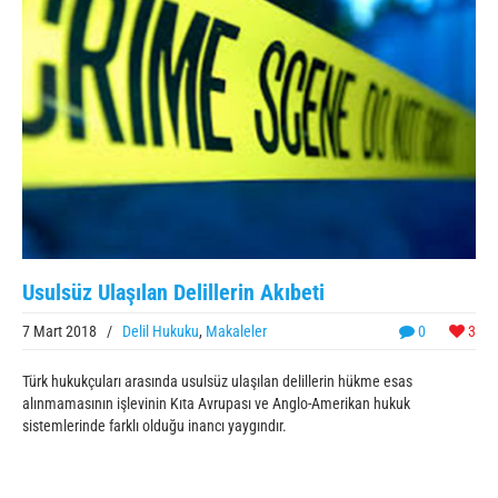
Usulsüz Ulaşılan Delillerin Akıbeti
7 Mart 2018
/
Delil Hukuku
,
Makaleler
0
3
Türk hukukçuları arasında usulsüz ulaşılan delillerin hükme esas
alınmamasının işlevinin Kıta Avrupası ve Anglo-Amerikan hukuk
sistemlerinde farklı olduğu inancı yaygındır.