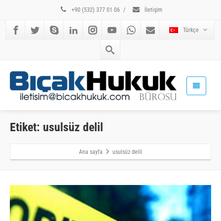
+90 (532) 377 01 06
/
İletişim
Türkçe
Etiket: usulsüz delil
Ana sayfa
usulsüz delil