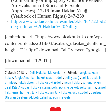
(Admissibility of Improperly Obtained Evidence:
An Evaluation of Strict and Flexible
Approaches), 17-18 İnsan Hakları Yıllığı
(Yearbook of Human Rights) 247-259
http://www.todaie.edu.tr/resimler/ekler/fe47225d2
dergi=Insan%20Haklari%20Yilligi
[embeddoc url=”https://www.bicakhukuk.com/wp-
content/uploads/2018/03/usulsuz_ulasilan_delillerin_ak
height=”1100px” download=”all” viewer=”google” ]
[download id=”12901″]
7 March 2018
/
Delil Hukuku
,
Makaleler
/
Etiketler:
angla-sakson
hukuk
,
Anglo-Amerikan hukuk sistemi
,
delil
,
delil yasağı
,
deliller
,
disiplin
,
emniyet
,
hukuk sistemi
,
hukuka aykırı delil
,
insan hakları
,
kanuna aykırı
delil
,
Kıta Avrupası hukuk sistemi
,
polis
,
polis yetki kötüye kullanma
,
temel
hak
,
temel hürriyet
,
türk hukukçuları
,
türk hukuku
,
usulsüz delil
,
Usulsüz
Ulaşılan Delillerin Akıbeti
,
zehirli ağacın meyveleri