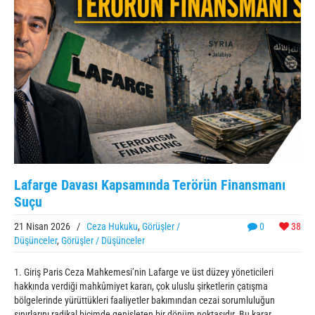
Lafarge Davası Kapsamında Terörün Finansmanı
Suçu
21 Nisan 2026
/
Ceza Hukuku
,
Görüşler /
0
38
Düşünceler
,
Görüşler / Düşünceler
1. Giriş Paris Ceza Mahkemesi’nin Lafarge ve üst düzey yöneticileri
hakkında verdiği mahkûmiyet kararı, çok uluslu şirketlerin çatışma
bölgelerinde yürüttükleri faaliyetler bakımından cezai sorumluluğun
sınırlarını radikal biçimde genişleten bir dönüm noktasıdır. Bu karar,