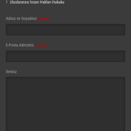
Uluslararası İnsan Hakları Hukuku
Your
Adınız ve Soyadınız
(gerekli)
Website
(gerekli)
E-Posta Adresiniz
(gerekli)
İletiniz