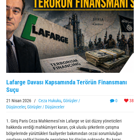
Lafarge Davası Kapsamında Terörün Finansmanı
Suçu
21 Nisan 2026
/
Ceza Hukuku
,
Görüşler /
0
38
Düşünceler
,
Görüşler / Düşünceler
1. Giriş Paris Ceza Mahkemesi’nin Lafarge ve üst düzey yöneticileri
hakkında verdiği mahkûmiyet kararı, çok uluslu şirketlerin çatışma
bölgelerinde yürüttükleri faaliyetler bakımından cezai sorumluluğun
sınırlarını radikal biçimde genişleten bir dönüm noktasıdır. Bu karar,