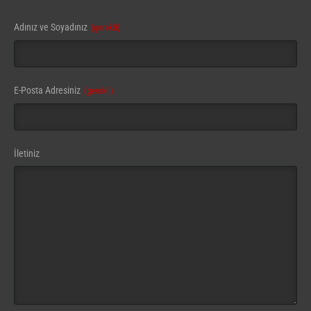
Email
Adınız ve Soyadınız
(gerekli)
Address
(gerekli)
E-Posta Adresiniz
(gerekli)
İletiniz