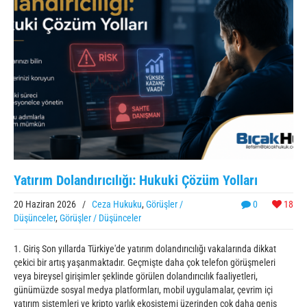
Yatırım Dolandırıcılığı: Hukuki Çözüm Yolları
20 Haziran 2026
/
Ceza Hukuku
,
Görüşler /
0
18
Düşünceler
,
Görüşler / Düşünceler
1. Giriş Son yıllarda Türkiye'de yatırım dolandırıcılığı vakalarında dikkat
çekici bir artış yaşanmaktadır. Geçmişte daha çok telefon görüşmeleri
veya bireysel girişimler şeklinde görülen dolandırıcılık faaliyetleri,
günümüzde sosyal medya platformları, mobil uygulamalar, çevrim içi
yatırım sistemleri ve kripto varlık ekosistemi üzerinden çok daha geniş