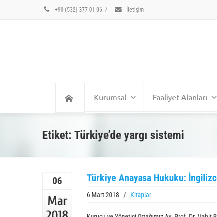
+90 (532) 377 01 06
/
İletişim
Kurumsal
Faaliyet Alanları
Etiket: Türkiye’de yargı sistemi
Türkiye Anayasa Hukuku: İngilizc
06
6 Mart 2018
/
Kitaplar
Mar
2018
Kurucu ve Yönetici Ortağımız Av. Prof. Dr. Vahi