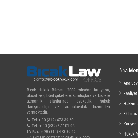
Ana
Me
Ana Say
Bıçak Hukuk Bürosu, 2002 yılından bu yana,
Faaliyet
ulusal ve global şirketlere, kuruluşlara ve kişilere
uzmanlık alanlarında avukatlık, hukuk
Hakkımı
danışmanlığı ve arabuluculuk hizmetleri
vermektedir.
Ekibimiz
Tel:
+ 90 (312) 473 39 60
Kariyer
Tel:
+ 90 (532) 377 01 06
Fax:
+ 90 (312) 473 39 62
Hukuki Y
E-mail:
contact@bicakhukuk.com