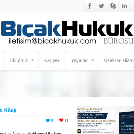
Ekibimiz
Kariyer
Yayınlar
Uzaktan Hizm
e Kitap
0
11
t Bıçak ve Anayasa Mahkemesi Başkanı