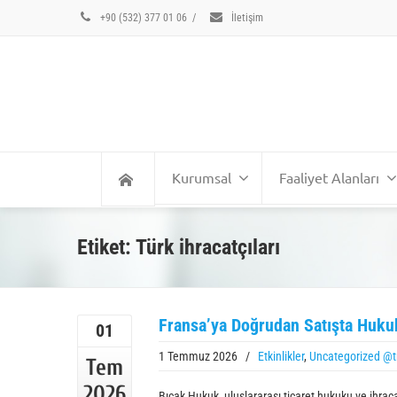
+90 (532) 377 01 06
/
İletişim
Kurumsal
Faaliyet Alanları
Etiket: Türk ihracatçıları
Fransa’ya Doğrudan Satışta Huku
01
1 Temmuz 2026
/
Etkinlikler
,
Uncategorized @t
Tem
2026
Bıçak Hukuk, uluslararası ticaret hukuku ve ihrac