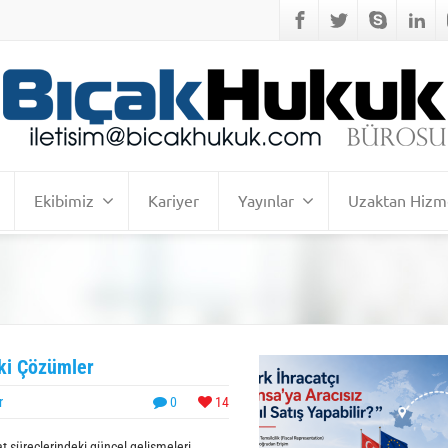
Ekibimiz
Kariyer
Yayınlar
Uzaktan Hizm
ki Çözümler
r
0
14
at süreçlerindeki güncel gelişmeleri