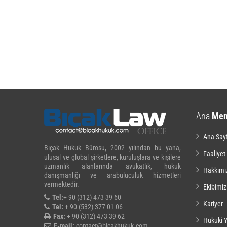
Ana
Me
Ana Say
Bıçak Hukuk Bürosu, 2002 yılından bu yana,
Faaliyet
ulusal ve global şirketlere, kuruluşlara ve kişilere
uzmanlık alanlarında avukatlık, hukuk
Hakkımı
danışmanlığı ve arabuluculuk hizmetleri
vermektedir.
Ekibimiz
Tel:
+ 90 (312) 473 39 60
Kariyer
Tel:
+ 90 (532) 377 01 06
Fax:
+ 90 (312) 473 39 62
Hukuki Y
E-mail:
contact@bicakhukuk.com