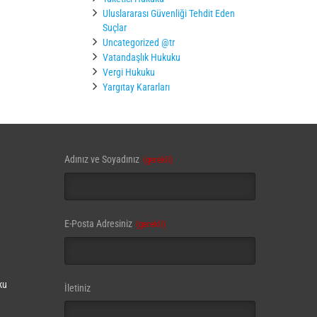
Uluslararası Güvenliği Tehdit Eden
Suçlar
Uncategorized @tr
Vatandaşlık Hukuku
Vergi Hukuku
Yargıtay Kararları
Phone
Adınız ve Soyadınız
(gerekli)
Number
(gerekli)
E-Posta Adresiniz
(gerekli)
ku
İletiniz