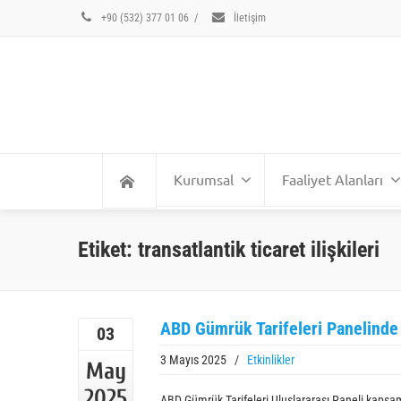
+90 (532) 377 01 06
/
İletişim
Kurumsal
Faaliyet Alanları
Etiket: transatlantik ticaret ilişkileri
ABD Gümrük Tarifeleri Panelind
03
3 Mayıs 2025
/
Etkinlikler
May
2025
ABD Gümrük Tarifeleri Uluslararası Paneli kapsam