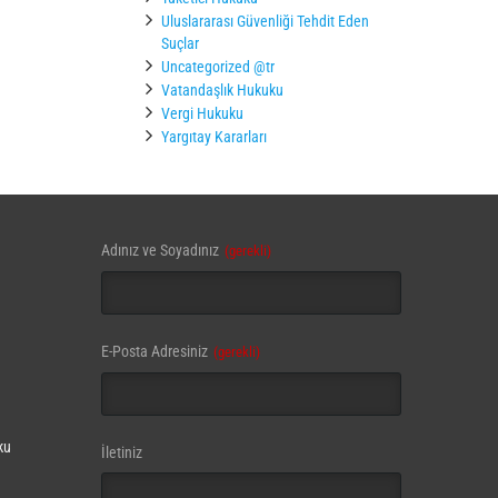
Uluslararası Güvenliği Tehdit Eden
Suçlar
Uncategorized @tr
Vatandaşlık Hukuku
Vergi Hukuku
Yargıtay Kararları
Adınız ve Soyadınız
(gerekli)
E-Posta Adresiniz
(gerekli)
ku
Company
İletiniz
Name
(gerekli)