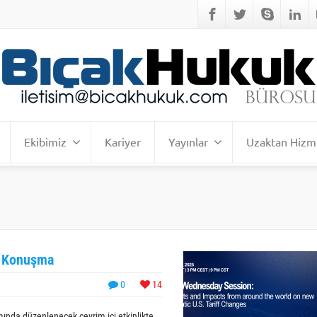
Ekibimiz
Kariyer
Yayınlar
Uzaktan Hizm
e Konuşma
0
14
ında düzenlenecek çevrim içi etkinlikte,