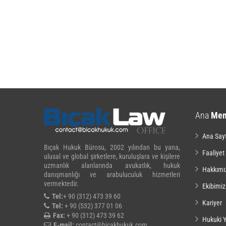
Ana
Me
Ana Say
Bıçak Hukuk Bürosu, 2002 yılından bu yana,
Faaliyet
ulusal ve global şirketlere, kuruluşlara ve kişilere
uzmanlık alanlarında avukatlık, hukuk
Hakkımı
danışmanlığı ve arabuluculuk hizmetleri
vermektedir.
Ekibimiz
Tel:
+ 90 (312) 473 39 60
Kariyer
Tel:
+ 90 (532) 377 01 06
Fax:
+ 90 (312) 473 39 62
Hukuki Y
E-mail:
contact@bicakhukuk.com