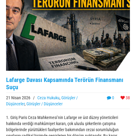
Lafarge Davası Kapsamında Terörün Finansmanı
Suçu
21 Nisan 2026
/
Ceza Hukuku
,
Görüşler /
0
38
Düşünceler
,
Görüşler / Düşünceler
1. Giriş Paris Ceza Mahkemesi’nin Lafarge ve üst düzey yöneticileri
hakkında verdiği mahkûmiyet kararı, çok uluslu şirketlerin çatışma
bölgelerinde yürüttükleri faaliyetler bakımından cezai sorumluluğun
sınırlarını radikal biçimde genişleten bir dönüm noktasıdır. Bu karar,