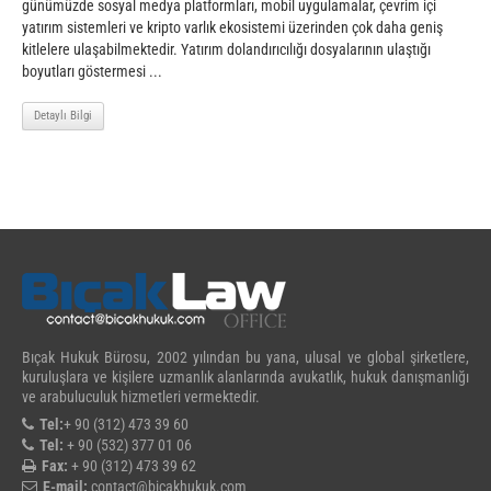
günümüzde sosyal medya platformları, mobil uygulamalar, çevrim içi
yatırım sistemleri ve kripto varlık ekosistemi üzerinden çok daha geniş
kitlelere ulaşabilmektedir. Yatırım dolandırıcılığı dosyalarının ulaştığı
boyutları göstermesi ...
Detaylı Bilgi
Bıçak Hukuk Bürosu, 2002 yılından bu yana, ulusal ve global şirketlere,
kuruluşlara ve kişilere uzmanlık alanlarında avukatlık, hukuk danışmanlığı
ve arabuluculuk hizmetleri vermektedir.
Tel:
+ 90 (312) 473 39 60
Tel:
+ 90 (532) 377 01 06
Fax:
+ 90 (312) 473 39 62
E-mail:
contact@bicakhukuk.com