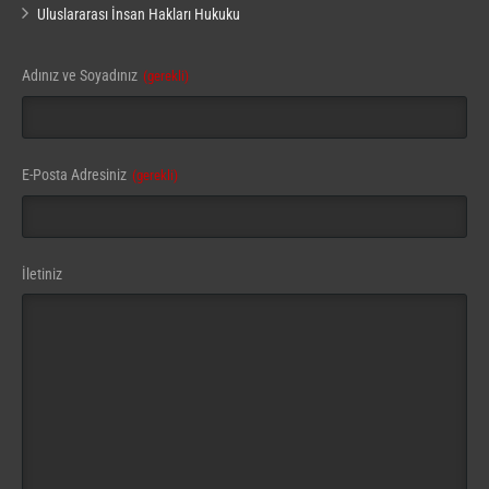
Uluslararası İnsan Hakları Hukuku
Adınız ve Soyadınız
(gerekli)
Your
E-Posta Adresiniz
(gerekli)
Website
(gerekli)
İletiniz