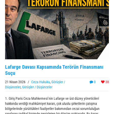
Lafarge Davası Kapsamında Terörün Finansmanı
Suçu
21 Nisan 2026
/
Ceza Hukuku
,
Görüşler /
0
38
Düşünceler
,
Görüşler / Düşünceler
1. Giriş Paris Ceza Mahkemesi’nin Lafarge ve üst düzey yöneticileri
hakkında verdiği mahkûmiyet kararı, çok uluslu şirketlerin çatışma
bölgelerinde yürüttükleri faaliyetler bakımından cezai sorumluluğun
sınırlarını radikal biçimde genişleten bir dönüm noktasıdır. Bu karar,