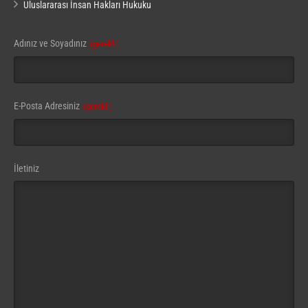
Uluslararası İnsan Hakları Hukuku
Adınız ve Soyadınız
(gerekli)
Email
E-Posta Adresiniz
(gerekli)
Address
(gerekli)
İletiniz