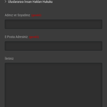
Uluslararası İnsan Hakları Hukuku
Adınız ve Soyadınız
(gerekli)
E-Posta Adresiniz
(gerekli)
Company
İletiniz
Name
(gerekli)