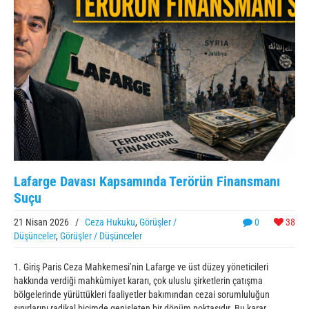
Lafarge Davası Kapsamında Terörün Finansmanı
Suçu
21 Nisan 2026
/
Ceza Hukuku
,
Görüşler /
0
38
Düşünceler
,
Görüşler / Düşünceler
1. Giriş Paris Ceza Mahkemesi’nin Lafarge ve üst düzey yöneticileri
hakkında verdiği mahkûmiyet kararı, çok uluslu şirketlerin çatışma
bölgelerinde yürüttükleri faaliyetler bakımından cezai sorumluluğun
sınırlarını radikal biçimde genişleten bir dönüm noktasıdır. Bu karar,