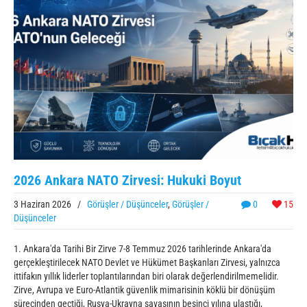
2026 Ankara NATO Zirvesi: Hukuki Boyut
3 Haziran 2026
/
Görüşler / Düşünceler
,
Görüşler /
0
15
Düşünceler
1. Ankara'da Tarihi Bir Zirve 7-8 Temmuz 2026 tarihlerinde Ankara'da
gerçekleştirilecek NATO Devlet ve Hükümet Başkanları Zirvesi, yalnızca
ittifakın yıllık liderler toplantılarından biri olarak değerlendirilmemelidir.
Zirve, Avrupa ve Euro-Atlantik güvenlik mimarisinin köklü bir dönüşüm
sürecinden geçtiği, Rusya-Ukrayna savaşının beşinci yılına ulaştığı,