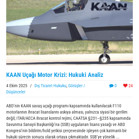
KAAN Uçağı Motor Krizi: Hukuki Analiz
4 Ekim 2025
/
Dış Ticaret Hukuku
,
Görüşler /
0
24
Düşünceler
ABD’nin KAAN savaş uçağı programı kapsamında kullanılacak F110
motorlarının ihracat lisanslarını askıya alması, yalnızca siyasi bir gerilim
değil; ITAR/AECA ihracat kontrol rejimi, CAATSA §231–§235 kapsamında
Savunma Sanayii Başkanlığı’na (SSB) uygulanan lisans yasağı ve ABD
Kongresi’nin bildirim/hold yetkisi çerçevesinde işleyen çok katmanlı bir
hukuki sürecin sonucu olarak ortaya çıkmaktadır. SSB’ye yönelik ...