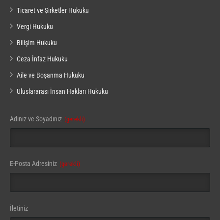
Ticaret ve Şirketler Hukuku
Vergi Hukuku
Bilişim Hukuku
Ceza İnfaz Hukuku
Aile ve Boşanma Hukuku
Uluslararası İnsan Hakları Hukuku
Business
Adınız ve Soyadınız
(gerekli)
Email
(gerekli)
E-Posta Adresiniz
(gerekli)
İletiniz