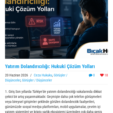
Yatırım Dolandırıcılığı: Hukuki Çözüm Yolları
20 Haziran 2026
/
Ceza Hukuku
,
Görüşler /
0
18
Düşünceler
,
Görüşler / Düşünceler
1. Giriş Son yıllarda Türkiye'de yatırım dolandırıcılığı vakalarında dikkat
çekici bir artış yaşanmaktadır. Geçmişte daha çok telefon görüşmeleri
veya bireysel girişimler şeklinde görülen dolandırıcılık faaliyetleri,
günümüzde sosyal medya platformları, mobil uygulamalar, çevrim içi
yatırım sistemleri ve kripto varlık ekosistemi üzerinden çok daha geniş