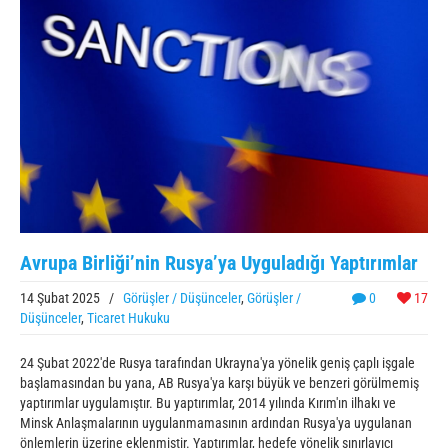
Avrupa Birliği’nin Rusya’ya Uyguladığı Yaptırımlar
14 Şubat 2025
/
Görüşler / Düşünceler
,
Görüşler /
0
17
Düşünceler
,
Ticaret Hukuku
24 Şubat 2022'de Rusya tarafından Ukrayna'ya yönelik geniş çaplı işgale
başlamasından bu yana, AB Rusya'ya karşı büyük ve benzeri görülmemiş
yaptırımlar uygulamıştır. Bu yaptırımlar, 2014 yılında Kırım'ın ilhakı ve
Minsk Anlaşmalarının uygulanmamasının ardından Rusya'ya uygulanan
önlemlerin üzerine eklenmiştir. Yaptırımlar, hedefe yönelik sınırlayıcı