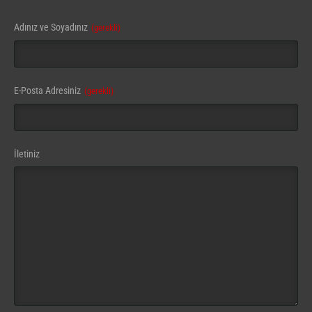
Company
Adınız ve Soyadınız
(gerekli)
Name
(gerekli)
E-Posta Adresiniz
(gerekli)
İletiniz