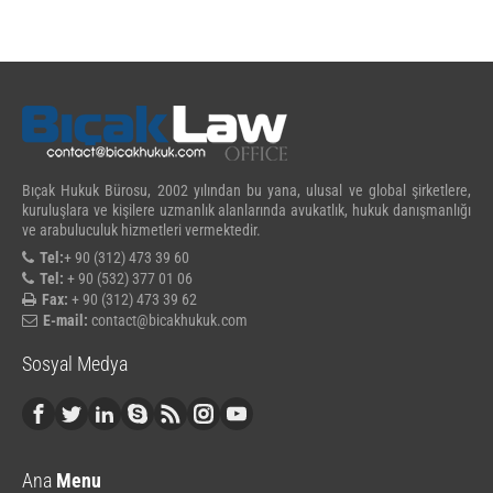
Bıçak Hukuk Bürosu, 2002 yılından bu yana, ulusal ve global şirketlere,
kuruluşlara ve kişilere uzmanlık alanlarında avukatlık, hukuk danışmanlığı
ve arabuluculuk hizmetleri vermektedir.
Tel:
+ 90 (312) 473 39 60
Tel:
+ 90 (532) 377 01 06
Fax:
+ 90 (312) 473 39 62
E-mail:
contact@bicakhukuk.com
Sosyal Medya
Ana
Menu