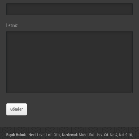
Contact
İletiniz
Email
(gerekli)
Gönder
Bıçak Hukuk
- Next Level Loft Ofis, Kızılırmak Mah. Ufuk Üniv. Cd. No:4, Kat 9-10,