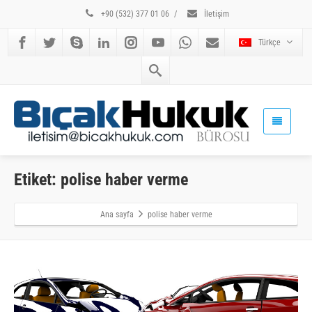
+90 (532) 377 01 06
/
İletişim
Türkçe
Etiket: polise haber verme
Ana sayfa
polise haber verme