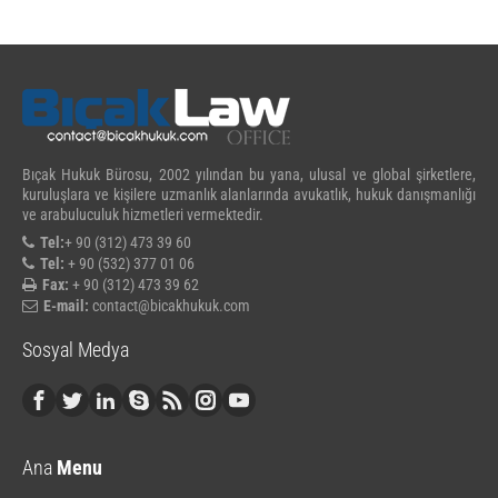
Bıçak Hukuk Bürosu, 2002 yılından bu yana, ulusal ve global şirketlere,
kuruluşlara ve kişilere uzmanlık alanlarında avukatlık, hukuk danışmanlığı
ve arabuluculuk hizmetleri vermektedir.
Tel:
+ 90 (312) 473 39 60
Tel:
+ 90 (532) 377 01 06
Fax:
+ 90 (312) 473 39 62
E-mail:
contact@bicakhukuk.com
Sosyal Medya
Ana
Menu