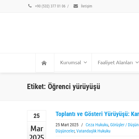
+90 (532) 377 01 06
/
İletişim
Kurumsal
Faaliyet Alanları
Etiket: Öğrenci yürüyüşü
Toplantı ve Gösteri Yürüyüşü: K
25
25 Mart 2025
/
Ceza Hukuku
,
Görüşler / Düşün
Mar
Düşünceler
,
Vatandaşlık Hukuku
2025