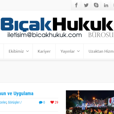
Ekibimiz
Kariyer
Yayınlar
Uzaktan Hizm
anun ve Uygulama
celer
,
Görüşler /
0
29