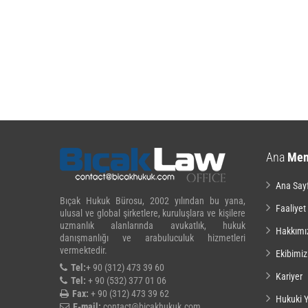
Ana
Me
Ana Say
Bıçak Hukuk Bürosu, 2002 yılından bu yana,
Faaliyet
ulusal ve global şirketlere, kuruluşlara ve kişilere
uzmanlık alanlarında avukatlık, hukuk
Hakkımı
danışmanlığı ve arabuluculuk hizmetleri
vermektedir.
Ekibimiz
Tel:
+ 90 (312) 473 39 60
Kariyer
Tel:
+ 90 (532) 377 01 06
Fax:
+ 90 (312) 473 39 62
Hukuki Y
E-mail:
contact@bicakhukuk.com