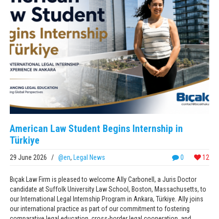
American Law Student Begins Internship in
Türkiye
29 June 2026
/
@en
,
Legal News
0
12
Bıçak Law Firm is pleased to welcome Ally Carbonell, a Juris Doctor
candidate at Suffolk University Law School, Boston, Massachusetts, to
our International Legal Internship Program in Ankara, Türkiye. Ally joins
our international practice as part of our commitment to fostering
comparative legal education, cross-border legal cooperation, and