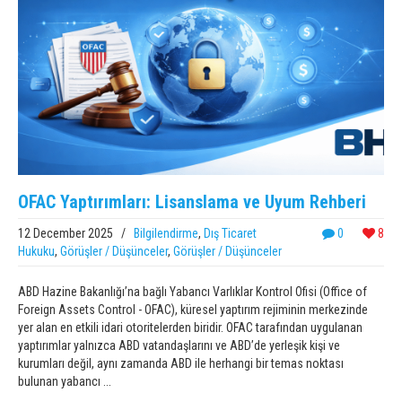
OFAC Yaptırımları: Lisanslama ve Uyum Rehberi
12 December 2025
/
Bilgilendirme
,
Dış Ticaret
0
8
Hukuku
,
Görüşler / Düşünceler
,
Görüşler / Düşünceler
ABD Hazine Bakanlığı’na bağlı Yabancı Varlıklar Kontrol Ofisi (Office of
Foreign Assets Control - OFAC), küresel yaptırım rejiminin merkezinde
yer alan en etkili idari otoritelerden biridir. OFAC tarafından uygulanan
yaptırımlar yalnızca ABD vatandaşlarını ve ABD’de yerleşik kişi ve
kurumları değil, aynı zamanda ABD ile herhangi bir temas noktası
bulunan yabancı ...