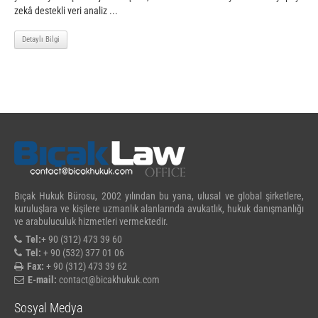
zekâ destekli veri analiz ...
Detaylı Bilgi
Bıçak Hukuk Bürosu, 2002 yılından bu yana, ulusal ve global şirketlere,
kuruluşlara ve kişilere uzmanlık alanlarında avukatlık, hukuk danışmanlığı
ve arabuluculuk hizmetleri vermektedir.
Tel:
+ 90 (312) 473 39 60
Tel:
+ 90 (532) 377 01 06
Fax:
+ 90 (312) 473 39 62
E-mail:
contact@bicakhukuk.com
Sosyal Medya