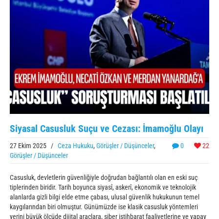
Siyasal Casusluk Suçu ve Cezası: İmamoğlu Olayı
27 Ekim 2025
/
Ceza Hukuku
,
Görüşler / Düşünceler
,
0
22
Görüşler / Düşünceler
Casusluk, devletlerin güvenliğiyle doğrudan bağlantılı olan en eski suç
tiplerinden biridir. Tarih boyunca siyasî, askerî, ekonomik ve teknolojik
alanlarda gizli bilgi elde etme çabası, ulusal güvenlik hukukunun temel
kaygılarından biri olmuştur. Günümüzde ise klasik casusluk yöntemleri
yerini büyük ölçüde dijital araçlara, siber istihbarat faaliyetlerine ve yapay