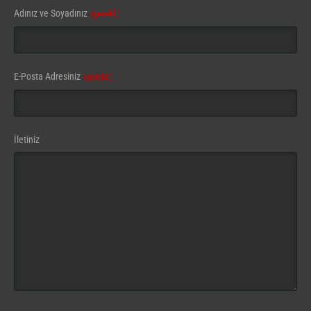
Phone
Adınız ve Soyadınız
(gerekli)
Number
(gerekli)
E-Posta Adresiniz
(gerekli)
İletiniz