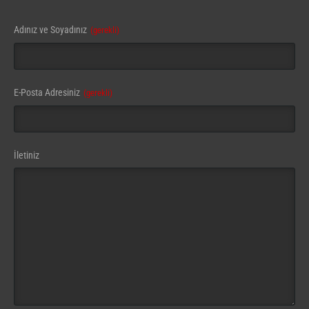
Phone
Adınız ve Soyadınız
(gerekli)
Number
(gerekli)
E-Posta Adresiniz
(gerekli)
İletiniz