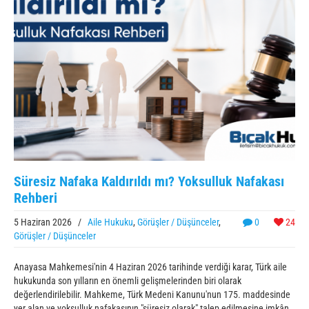
Süresiz Nafaka Kaldırıldı mı? Yoksulluk Nafakası
Rehberi
5 Haziran 2026
/
Aile Hukuku
,
Görüşler / Düşünceler
,
0
24
Görüşler / Düşünceler
Anayasa Mahkemesi'nin 4 Haziran 2026 tarihinde verdiği karar, Türk aile
hukukunda son yılların en önemli gelişmelerinden biri olarak
değerlendirilebilir. Mahkeme, Türk Medeni Kanunu'nun 175. maddesinde
yer alan ve yoksulluk nafakasının "süresiz olarak" talep edilmesine imkân