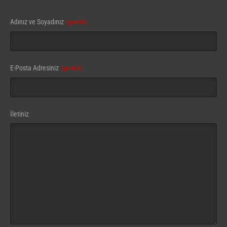
Your
Adınız ve Soyadınız
(gerekli)
Website
(gerekli)
E-Posta Adresiniz
(gerekli)
İletiniz