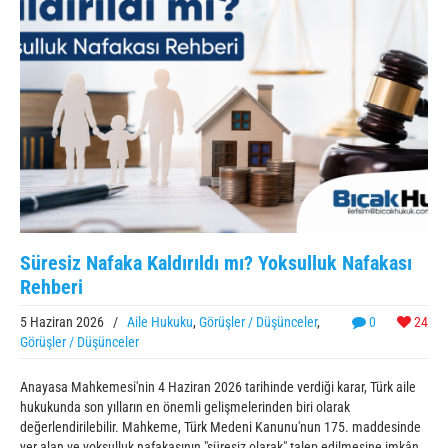
Süresiz Nafaka Kaldırıldı mı? Yoksulluk Nafakası
Rehberi
5 Haziran 2026
/
Aile Hukuku
,
Görüşler / Düşünceler
,
0
24
Görüşler / Düşünceler
Anayasa Mahkemesi'nin 4 Haziran 2026 tarihinde verdiği karar, Türk aile
hukukunda son yılların en önemli gelişmelerinden biri olarak
değerlendirilebilir. Mahkeme, Türk Medeni Kanunu'nun 175. maddesinde
yer alan ve yoksulluk nafakasının "süresiz olarak" talep edilmesine imkân