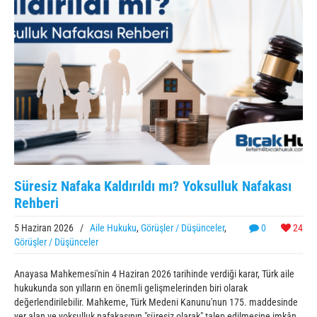
Süresiz Nafaka Kaldırıldı mı? Yoksulluk Nafakası
Rehberi
5 Haziran 2026
/
Aile Hukuku
,
Görüşler / Düşünceler
,
0
24
Görüşler / Düşünceler
Anayasa Mahkemesi'nin 4 Haziran 2026 tarihinde verdiği karar, Türk aile
hukukunda son yılların en önemli gelişmelerinden biri olarak
değerlendirilebilir. Mahkeme, Türk Medeni Kanunu'nun 175. maddesinde
yer alan ve yoksulluk nafakasının "süresiz olarak" talep edilmesine imkân