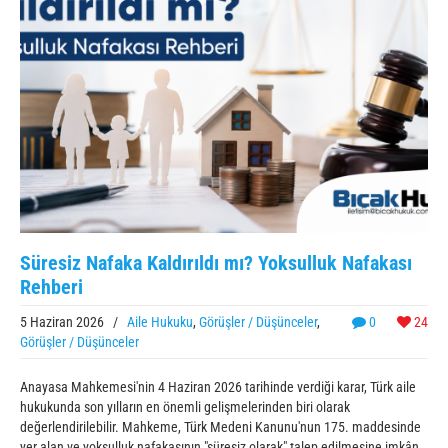
Süresiz Nafaka Kaldırıldı mı? Yoksulluk Nafakası
Rehberi
5 Haziran 2026
/
Aile Hukuku
,
Görüşler / Düşünceler
,
0
24
Görüşler / Düşünceler
Anayasa Mahkemesi'nin 4 Haziran 2026 tarihinde verdiği karar, Türk aile
hukukunda son yılların en önemli gelişmelerinden biri olarak
değerlendirilebilir. Mahkeme, Türk Medeni Kanunu'nun 175. maddesinde
yer alan ve yoksulluk nafakasının "süresiz olarak" talep edilmesine imkân