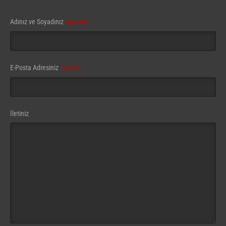
Your
Adınız ve Soyadınız
(gerekli)
Website
(gerekli)
E-Posta Adresiniz
(gerekli)
İletiniz