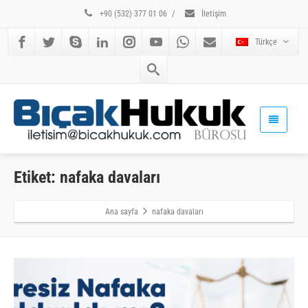
+90 (532) 377 01 06
/
İletişim
Türkçe
Etiket: nafaka davaları
Ana sayfa
nafaka davaları