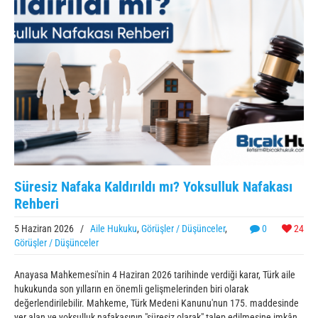
Süresiz Nafaka Kaldırıldı mı? Yoksulluk Nafakası
Rehberi
5 Haziran 2026
/
Aile Hukuku
,
Görüşler / Düşünceler
,
0
24
Görüşler / Düşünceler
Anayasa Mahkemesi'nin 4 Haziran 2026 tarihinde verdiği karar, Türk aile
hukukunda son yılların en önemli gelişmelerinden biri olarak
değerlendirilebilir. Mahkeme, Türk Medeni Kanunu'nun 175. maddesinde
yer alan ve yoksulluk nafakasının "süresiz olarak" talep edilmesine imkân