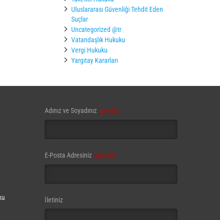
Uluslararası Güvenliği Tehdit Eden
Suçlar
Uncategorized @tr
Vatandaşlık Hukuku
Vergi Hukuku
Yargıtay Kararları
Adınız ve Soyadınız
(gerekli)
Phone
E-Posta Adresiniz
(gerekli)
Number
(gerekli)
ku
İletiniz