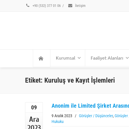
+90 (532) 377 01 06
/
İletişim
Kurumsal
Faaliyet Alanları
Etiket: Kuruluş ve Kayıt İşlemleri
Anonim ile Limited Şirket Arasınd
09
9 Aralık 2023
/
Görüşler / Düşünceler
,
Görüşler
Ara
Hukuku
2023