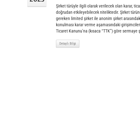
Şirket türüyle ilgili olarak verilecek olan karar, tic
doğrudan etkileyebilecek niteliktedir. Şirket türün
gereken limited şirket ile anonim şirket arasındaki
konulması karar verme aşamasındaki girişimcileri
Ticaret Kanunu’na (kısaca “TTK”) göre sermaye şir
Detaylı Bilgi