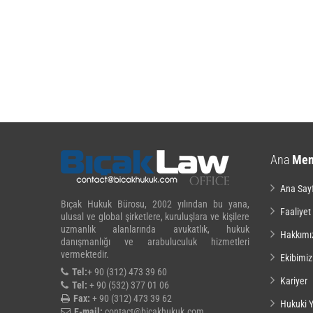
Ana
Me
Ana Say
Bıçak Hukuk Bürosu, 2002 yılından bu yana,
Faaliyet
ulusal ve global şirketlere, kuruluşlara ve kişilere
uzmanlık alanlarında avukatlık, hukuk
Hakkımı
danışmanlığı ve arabuluculuk hizmetleri
vermektedir.
Ekibimiz
Tel:
+ 90 (312) 473 39 60
Kariyer
Tel:
+ 90 (532) 377 01 06
Fax:
+ 90 (312) 473 39 62
Hukuki Y
E-mail:
contact@bicakhukuk.com