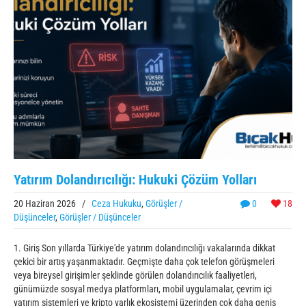
Yatırım Dolandırıcılığı: Hukuki Çözüm Yolları
20 Haziran 2026
/
Ceza Hukuku
,
Görüşler /
0
18
Düşünceler
,
Görüşler / Düşünceler
1. Giriş Son yıllarda Türkiye'de yatırım dolandırıcılığı vakalarında dikkat
çekici bir artış yaşanmaktadır. Geçmişte daha çok telefon görüşmeleri
veya bireysel girişimler şeklinde görülen dolandırıcılık faaliyetleri,
günümüzde sosyal medya platformları, mobil uygulamalar, çevrim içi
yatırım sistemleri ve kripto varlık ekosistemi üzerinden çok daha geniş