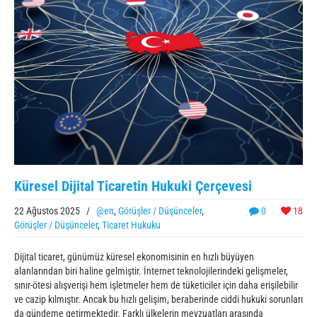
Küresel Dijital Ticaretin Hukuki Çerçevesi
22 Ağustos 2025
/
@en
,
Görüşler / Düşünceler
,
0
18
Görüşler / Düşünceler
,
Ticaret Hukuku
Dijital ticaret, günümüz küresel ekonomisinin en hızlı büyüyen
alanlarından biri haline gelmiştir. İnternet teknolojilerindeki gelişmeler,
sınır-ötesi alışverişi hem işletmeler hem de tüketiciler için daha erişilebilir
ve cazip kılmıştır. Ancak bu hızlı gelişim, beraberinde ciddi hukuki sorunları
da gündeme getirmektedir. Farklı ülkelerin mevzuatları arasında