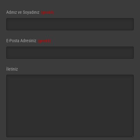
Adınız ve Soyadınız
(gerekli)
Company
E-Posta Adresiniz
(gerekli)
Name
(gerekli)
İletiniz