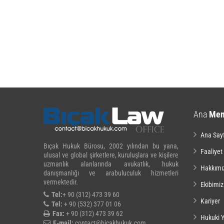
Ana
Me
Ana Say
Bıçak Hukuk Bürosu, 2002 yılından bu yana,
Faaliyet
ulusal ve global şirketlere, kuruluşlara ve kişilere
uzmanlık alanlarında avukatlık, hukuk
Hakkımı
danışmanlığı ve arabuluculuk hizmetleri
vermektedir.
Ekibimiz
Tel:
+ 90 (312) 473 39 60
Kariyer
Tel:
+ 90 (532) 377 01 06
Fax:
+ 90 (312) 473 39 62
Hukuki Y
E-mail:
contact@bicakhukuk.com