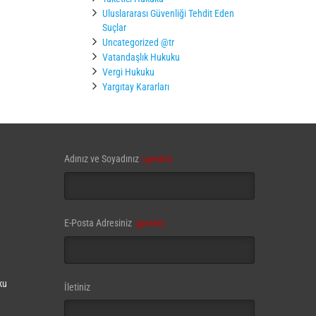
Uluslararası Güvenliği Tehdit Eden
Suçlar
Uncategorized @tr
Vatandaşlık Hukuku
Vergi Hukuku
Yargıtay Kararları
Phone
Adınız ve Soyadınız
(gerekli)
Number
(gerekli)
E-Posta Adresiniz
(gerekli)
ku
İletiniz