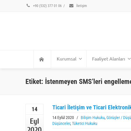
+90 (532) 377 01 06
/
İletişim
Kurumsal
Faaliyet Alanları
Etiket: İstenmeyen SMS’leri engellem
Ticari İletişim ve Ticari Elektroni
14
14 Eylül 2020
/
Bilişim Hukuku
,
Görüşler / Düş
Eyl
Düşünceler
,
Tüketici Hukuku
2020