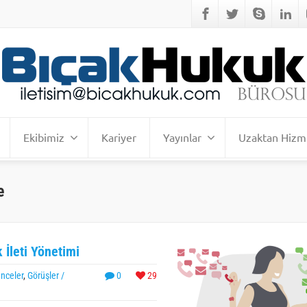
Ekibimiz
Kariyer
Yayınlar
Uzaktan Hizm
e
k İleti Yönetimi
ünceler
,
Görüşler /
0
29