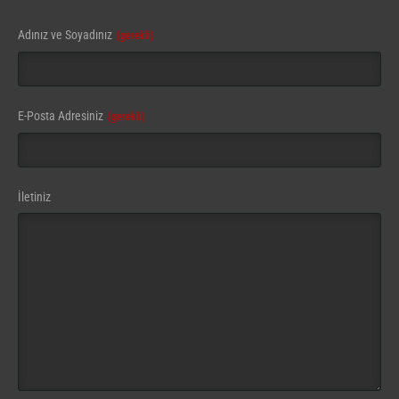
Business
Adınız ve Soyadınız
(gerekli)
Email
(gerekli)
E-Posta Adresiniz
(gerekli)
İletiniz