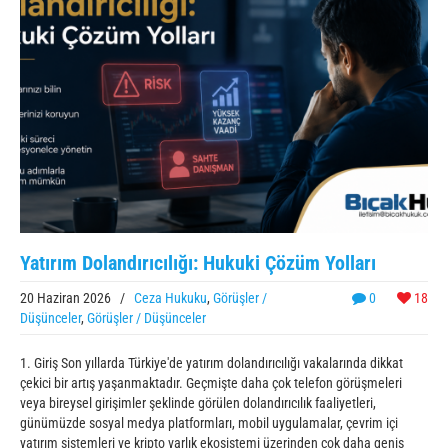
Yatırım Dolandırıcılığı: Hukuki Çözüm Yolları
20 Haziran 2026
/
Ceza Hukuku
,
Görüşler /
0
18
Düşünceler
,
Görüşler / Düşünceler
1. Giriş Son yıllarda Türkiye'de yatırım dolandırıcılığı vakalarında dikkat
çekici bir artış yaşanmaktadır. Geçmişte daha çok telefon görüşmeleri
veya bireysel girişimler şeklinde görülen dolandırıcılık faaliyetleri,
günümüzde sosyal medya platformları, mobil uygulamalar, çevrim içi
yatırım sistemleri ve kripto varlık ekosistemi üzerinden çok daha geniş