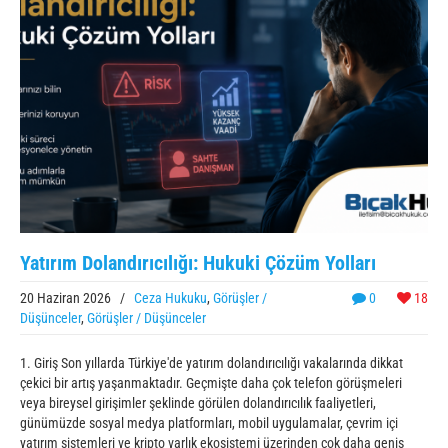
Yatırım Dolandırıcılığı: Hukuki Çözüm Yolları
20 Haziran 2026
/
Ceza Hukuku
,
Görüşler /
0
18
Düşünceler
,
Görüşler / Düşünceler
1. Giriş Son yıllarda Türkiye'de yatırım dolandırıcılığı vakalarında dikkat
çekici bir artış yaşanmaktadır. Geçmişte daha çok telefon görüşmeleri
veya bireysel girişimler şeklinde görülen dolandırıcılık faaliyetleri,
günümüzde sosyal medya platformları, mobil uygulamalar, çevrim içi
yatırım sistemleri ve kripto varlık ekosistemi üzerinden çok daha geniş