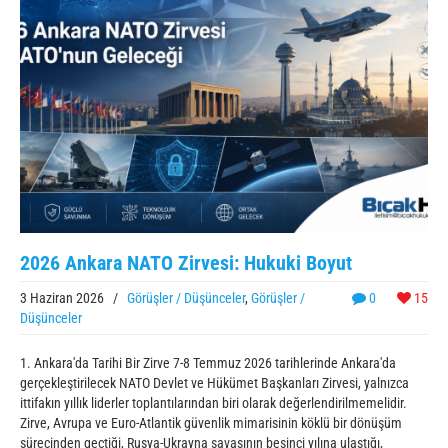
2026 Ankara NATO Zirvesi: Hukuki Boyut
3 Haziran 2026
/
Görüşler / Düşünceler
,
Görüşler /
0
15
Düşünceler
1. Ankara'da Tarihi Bir Zirve 7-8 Temmuz 2026 tarihlerinde Ankara'da
gerçekleştirilecek NATO Devlet ve Hükümet Başkanları Zirvesi, yalnızca
ittifakın yıllık liderler toplantılarından biri olarak değerlendirilmemelidir.
Zirve, Avrupa ve Euro-Atlantik güvenlik mimarisinin köklü bir dönüşüm
sürecinden geçtiği, Rusya-Ukrayna savaşının beşinci yılına ulaştığı,