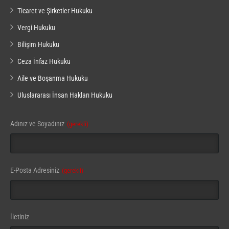
Ticaret ve Şirketler Hukuku
Vergi Hukuku
Bilişim Hukuku
Ceza İnfaz Hukuku
Aile ve Boşanma Hukuku
Uluslararası İnsan Hakları Hukuku
Contact
Adınız ve Soyadınız
(gerekli)
Email
(gerekli)
E-Posta Adresiniz
(gerekli)
İletiniz