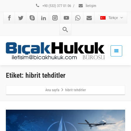
+90 (532) 377 01 06
/
İletişim
Türkçe
Etiket: hibrit tehditler
Ana sayfa
hibrit tehditler