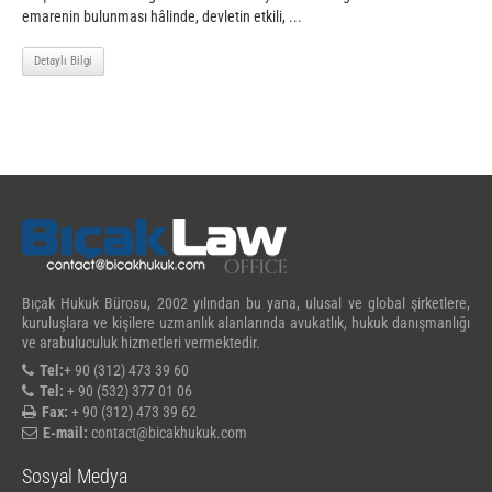
emarenin bulunması hâlinde, devletin etkili, ...
Detaylı Bilgi
Bıçak Hukuk Bürosu, 2002 yılından bu yana, ulusal ve global şirketlere,
kuruluşlara ve kişilere uzmanlık alanlarında avukatlık, hukuk danışmanlığı
ve arabuluculuk hizmetleri vermektedir.
Tel:
+ 90 (312) 473 39 60
Tel:
+ 90 (532) 377 01 06
Fax:
+ 90 (312) 473 39 62
E-mail:
contact@bicakhukuk.com
Sosyal Medya