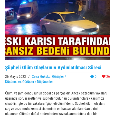
Şüpheli Ölüm Olaylarının Aydınlatılması Süreci
26 Mayıs 2023
/
Ceza Hukuku
,
Görüşler /
0
26
Düşünceler
,
Görüşler / Düşünceler
Ölüm, yaşam döngüsünün doğal bir parçasıdır. Ancak bazı ölüm vakaları,
üzerinde soru işaretleri ve şüpheler bulunan durumlar olarak karşımıza
çıkabilir. İşte bu tür vakalara "şüpheli ölüm" denir. Şüpheli ölüm olayları,
suç ve ceza muhakemesi sisteminin en hassas alanlarından birini
oluşturur. Ölümün doğal nedenlerden kaynaklanmadığına dair bir