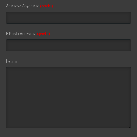
Adınız ve Soyadınız
(gerekli)
E-Posta Adresiniz
(gerekli)
Business
İletiniz
Email
(gerekli)