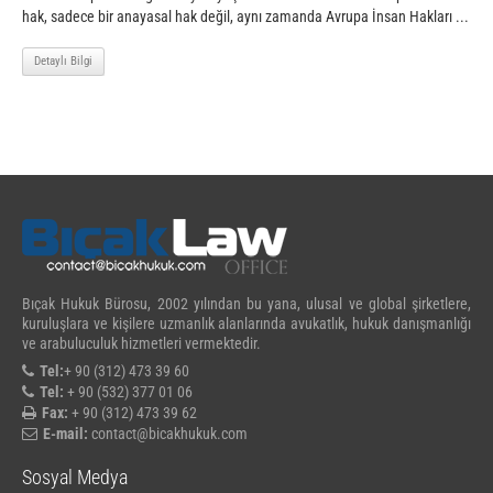
hak, sadece bir anayasal hak değil, aynı zamanda Avrupa İnsan Hakları ...
Detaylı Bilgi
Bıçak Hukuk Bürosu, 2002 yılından bu yana, ulusal ve global şirketlere,
kuruluşlara ve kişilere uzmanlık alanlarında avukatlık, hukuk danışmanlığı
ve arabuluculuk hizmetleri vermektedir.
Tel:
+ 90 (312) 473 39 60
Tel:
+ 90 (532) 377 01 06
Fax:
+ 90 (312) 473 39 62
E-mail:
contact@bicakhukuk.com
Sosyal Medya