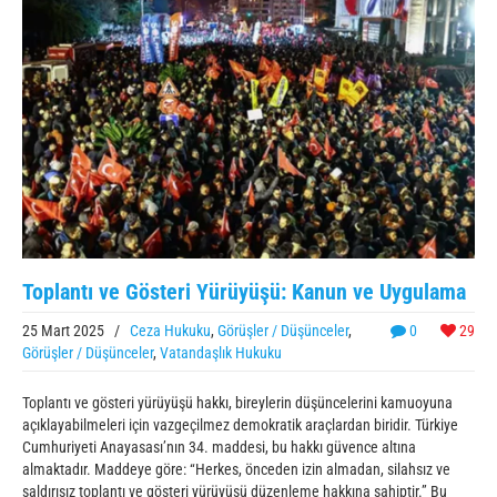
Toplantı ve Gösteri Yürüyüşü: Kanun ve Uygulama
25 Mart 2025
/
Ceza Hukuku
,
Görüşler / Düşünceler
,
0
29
Görüşler / Düşünceler
,
Vatandaşlık Hukuku
Toplantı ve gösteri yürüyüşü hakkı, bireylerin düşüncelerini kamuoyuna
açıklayabilmeleri için vazgeçilmez demokratik araçlardan biridir. Türkiye
Cumhuriyeti Anayasası’nın 34. maddesi, bu hakkı güvence altına
almaktadır. Maddeye göre: “Herkes, önceden izin almadan, silahsız ve
saldırısız toplantı ve gösteri yürüyüşü düzenleme hakkına sahiptir.” Bu