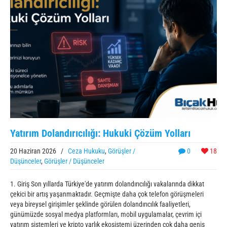
Yatırım Dolandırıcılığı: Hukuki Çözüm Yolları
20 Haziran 2026
/
Ceza Hukuku
,
Görüşler /
0
18
Düşünceler
,
Görüşler / Düşünceler
1. Giriş Son yıllarda Türkiye'de yatırım dolandırıcılığı vakalarında dikkat
çekici bir artış yaşanmaktadır. Geçmişte daha çok telefon görüşmeleri
veya bireysel girişimler şeklinde görülen dolandırıcılık faaliyetleri,
günümüzde sosyal medya platformları, mobil uygulamalar, çevrim içi
yatırım sistemleri ve kripto varlık ekosistemi üzerinden çok daha geniş