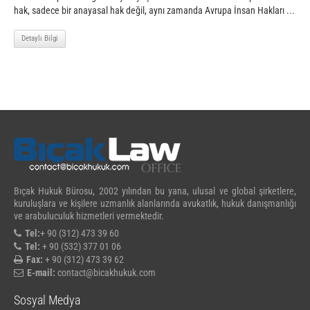
hak, sadece bir anayasal hak değil, aynı zamanda Avrupa İnsan Hakları ...
Detaylı Bilgi
Bıçak Hukuk Bürosu, 2002 yılından bu yana, ulusal ve global şirketlere,
kuruluşlara ve kişilere uzmanlık alanlarında avukatlık, hukuk danışmanlığı
ve arabuluculuk hizmetleri vermektedir.
Tel:
+ 90 (312) 473 39 60
Tel:
+ 90 (532) 377 01 06
Fax:
+ 90 (312) 473 39 62
E-mail:
contact@bicakhukuk.com
Sosyal Medya