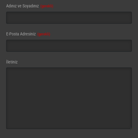
Your
Adınız ve Soyadınız
(gerekli)
Website
(gerekli)
E-Posta Adresiniz
(gerekli)
İletiniz