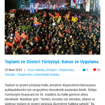
Toplantı ve Gösteri Yürüyüşü: Kanun ve Uygulama
25 Mart 2025
/
Ceza Hukuku
,
Görüşler / Düşünceler
,
0
29
Görüşler / Düşünceler
,
Vatandaşlık Hukuku
Toplantı ve gösteri yürüyüşü hakkı, bireylerin düşüncelerini kamuoyuna
açıklayabilmeleri için vazgeçilmez demokratik araçlardan biridir. Türkiye
Cumhuriyeti Anayasası’nın 34. maddesi, bu hakkı güvence altına
almaktadır. Maddeye göre: “Herkes, önceden izin almadan, silahsız ve
saldırısız toplantı ve gösteri yürüyüşü düzenleme hakkına sahiptir.” Bu