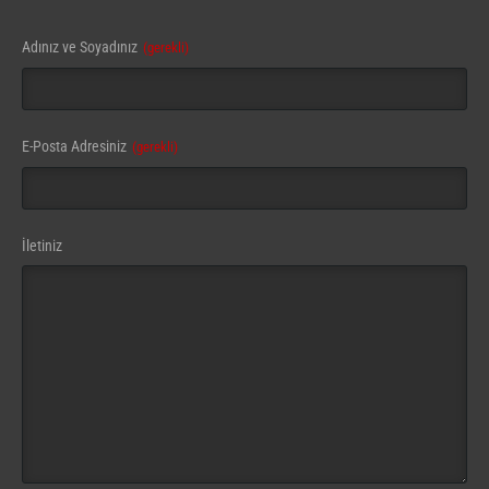
Company
Adınız ve Soyadınız
(gerekli)
Name
(gerekli)
E-Posta Adresiniz
(gerekli)
İletiniz