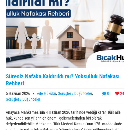
Süresiz Nafaka Kaldırıldı mı? Yoksulluk Nafakası
Rehberi
5 Haziran 2026
/
Aile Hukuku
,
Görüşler / Düşünceler
,
0
24
Görüşler / Düşünceler
Anayasa Mahkemesi'nin 4 Haziran 2026 tarihinde verdiği karar, Türk aile
hukukunda son yılların en önemli gelişmelerinden biri olarak
değerlendirilebilir. Mahkeme, Türk Medeni Kanunu'nun 175. maddesinde
yer alan ve yoksulluk nafakasının "süresiz olarak" talep edilmesine imkân