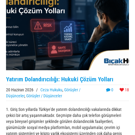
Yatırım Dolandırıcılığı: Hukuki Çözüm Yolları
20 Haziran 2026
/
Ceza Hukuku
,
Görüşler /
0
18
Düşünceler
,
Görüşler / Düşünceler
1. Giriş Son yıllarda Türkiye'de yatırım dolandırıcılığı vakalarında dikkat
çekici bir artış yaşanmaktadır. Geçmişte daha çok telefon görüşmeleri
veya bireysel girişimler şeklinde görülen dolandırıcılık faaliyetleri,
günümüzde sosyal medya platformları, mobil uygulamalar, çevrim içi
yatırım sistemleri ve kripto varlık ekosistemi üzerinden çok daha geniş