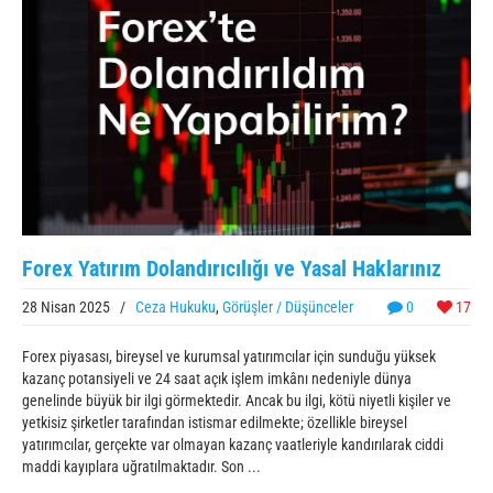
Forex Yatırım Dolandırıcılığı ve Yasal Haklarınız
28 Nisan 2025
/
Ceza Hukuku
,
Görüşler / Düşünceler
0
17
Forex piyasası, bireysel ve kurumsal yatırımcılar için sunduğu yüksek
kazanç potansiyeli ve 24 saat açık işlem imkânı nedeniyle dünya
genelinde büyük bir ilgi görmektedir. Ancak bu ilgi, kötü niyetli kişiler ve
yetkisiz şirketler tarafından istismar edilmekte; özellikle bireysel
yatırımcılar, gerçekte var olmayan kazanç vaatleriyle kandırılarak ciddi
maddi kayıplara uğratılmaktadır. Son ...