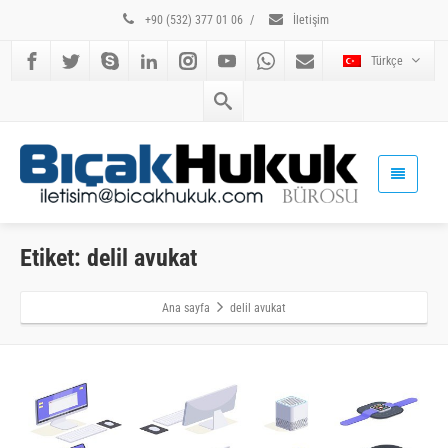
+90 (532) 377 01 06
/
İletişim
Türkçe
Etiket: delil avukat
Ana sayfa
delil avukat