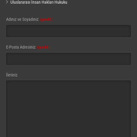
Uluslararası İnsan Hakları Hukuku
Adınız ve Soyadınız
(gerekli)
Business
E-Posta Adresiniz
(gerekli)
Email
(gerekli)
İletiniz