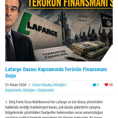
Lafarge Davası Kapsamında Terörün Finansmanı
Suçu
21 Nisan 2026
/
Ceza Hukuku
,
Görüşler /
0
38
Düşünceler
,
Görüşler / Düşünceler
1. Giriş Paris Ceza Mahkemesi’nin Lafarge ve üst düzey yöneticileri
hakkında verdiği mahkûmiyet kararı, çok uluslu şirketlerin çatışma
bölgelerinde yürüttükleri faaliyetler bakımından cezai sorumluluğun
sınırlarını radikal biçimde genişleten bir dönüm noktasıdır. Bu karar,