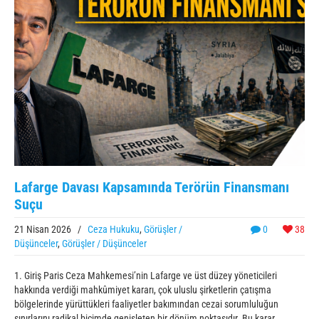
Lafarge Davası Kapsamında Terörün Finansmanı
Suçu
21 Nisan 2026
/
Ceza Hukuku
,
Görüşler /
0
38
Düşünceler
,
Görüşler / Düşünceler
1. Giriş Paris Ceza Mahkemesi’nin Lafarge ve üst düzey yöneticileri
hakkında verdiği mahkûmiyet kararı, çok uluslu şirketlerin çatışma
bölgelerinde yürüttükleri faaliyetler bakımından cezai sorumluluğun
sınırlarını radikal biçimde genişleten bir dönüm noktasıdır. Bu karar,