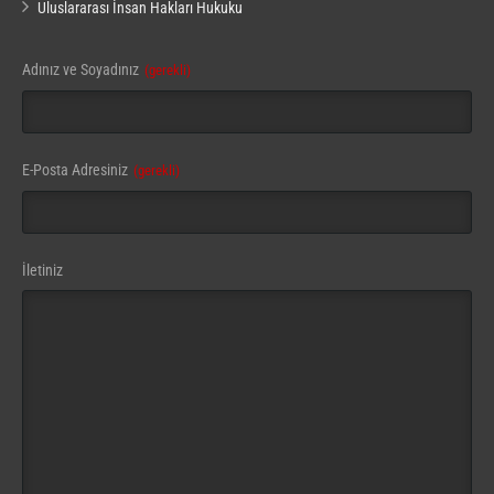
Uluslararası İnsan Hakları Hukuku
Adınız ve Soyadınız
(gerekli)
E-Posta Adresiniz
(gerekli)
Website
İletiniz
URL
(gerekli)