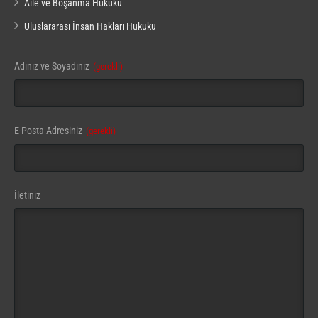
Aile ve Boşanma Hukuku
Uluslararası İnsan Hakları Hukuku
Contact
Adınız ve Soyadınız
(gerekli)
Email
(gerekli)
E-Posta Adresiniz
(gerekli)
İletiniz