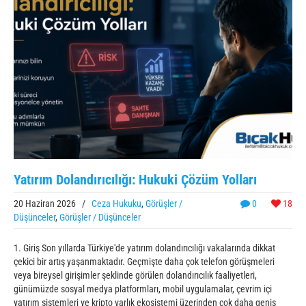
Yatırım Dolandırıcılığı: Hukuki Çözüm Yolları
20 Haziran 2026
/
Ceza Hukuku
,
Görüşler /
0
18
Düşünceler
,
Görüşler / Düşünceler
1. Giriş Son yıllarda Türkiye'de yatırım dolandırıcılığı vakalarında dikkat
çekici bir artış yaşanmaktadır. Geçmişte daha çok telefon görüşmeleri
veya bireysel girişimler şeklinde görülen dolandırıcılık faaliyetleri,
günümüzde sosyal medya platformları, mobil uygulamalar, çevrim içi
yatırım sistemleri ve kripto varlık ekosistemi üzerinden çok daha geniş