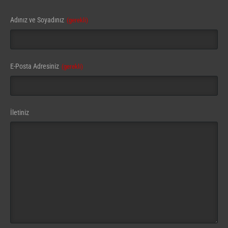
Adınız ve Soyadınız
(gerekli)
Your
E-Posta Adresiniz
(gerekli)
Website
(gerekli)
İletiniz