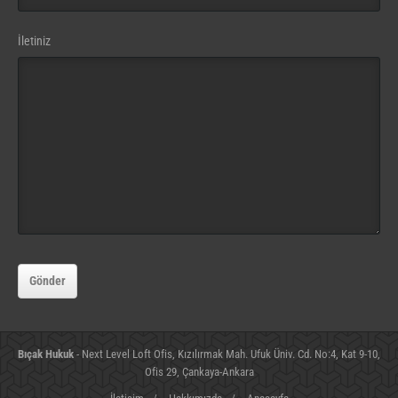
İletiniz
Phone
Number
Gönder
(gerekli)
Bıçak Hukuk
- Next Level Loft Ofis, Kızılırmak Mah. Ufuk Üniv. Cd. No:4, Kat 9-10,
Ofis 29, Çankaya-Ankara