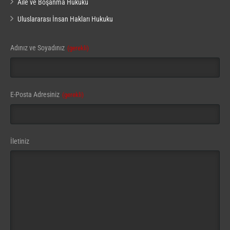
Aile ve Boşanma Hukuku
Uluslararası İnsan Hakları Hukuku
Adınız ve Soyadınız
(gerekli)
E-Posta Adresiniz
(gerekli)
Your
İletiniz
Website
(gerekli)