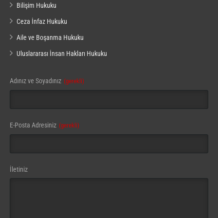
Bilişim Hukuku
Ceza İnfaz Hukuku
Aile ve Boşanma Hukuku
Uluslararası İnsan Hakları Hukuku
Adınız ve Soyadınız
(gerekli)
Website
E-Posta Adresiniz
(gerekli)
URL
(gerekli)
İletiniz