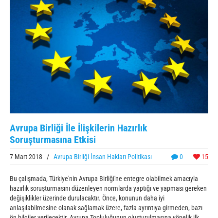
Avrupa Birliği İle İlişkilerin Hazırlık
Soruşturmasına Etkisi
7 Mart 2018
/
Avrupa Birliği İnsan Hakları Politikası
0
15
Bu çalışmada, Türkiye'nin Avrupa Birliği'ne entegre olabilmek amacıyla
hazırlık soruşturmasını düzenleyen normlarda yaptığı ve yapması gereken
değişiklikler üzerinde durulacaktır. Önce, konunun daha iyi
anlaşılabilmesine olanak sağlamak üzere, fazla ayrıntıya girmeden, bazı
ön bilgiler verilecektir. Avrupa Topluluğunun oluşturulmasına yönelik ilk