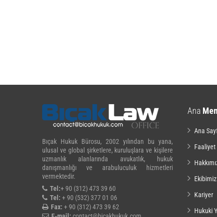
Ana
Me
Ana Say
Bıçak Hukuk Bürosu, 2002 yılından bu yana,
Faaliyet
ulusal ve global şirketlere, kuruluşlara ve kişilere
uzmanlık alanlarında avukatlık, hukuk
Hakkımı
danışmanlığı ve arabuluculuk hizmetleri
vermektedir.
Ekibimiz
Tel:
+ 90 (312) 473 39 60
Kariyer
Tel:
+ 90 (532) 377 01 06
Fax:
+ 90 (312) 473 39 62
Hukuki Y
E-mail:
contact@bicakhukuk.com