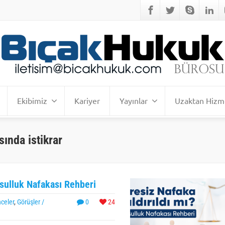
Ekibimiz
Kariyer
Yayınlar
Uzaktan Hizm
ında istikrar
ksulluk Nafakası Rehberi
celer
,
Görüşler /
0
24