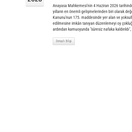
Anayasa Mahkemesi'nin 4 Haziran 2026 tarihinde 
yılların en önemli gelişmelerinden biri olarak de
Kanunu'nun 175. maddesinde yer alan ve yoksullu
edilmesine imkân tanıyan düzenlemeyi oy çokluğuy
ardından kamuoyunda "süresiz nafaka kaldırıldı",
Detaylı Bilgi