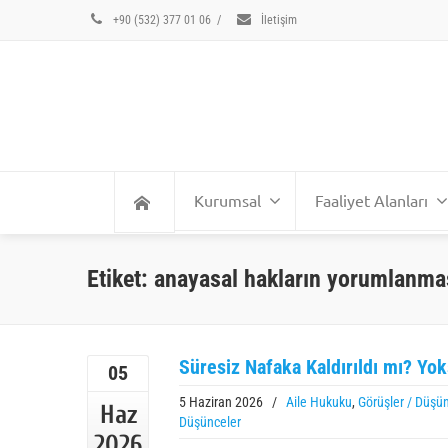
+90 (532) 377 01 06
/
İletişim
Kurumsal
Faaliyet Alanları
Etiket: anayasal hakların yorumlanmas
Süresiz Nafaka Kaldırıldı mı? Yo
05
5 Haziran 2026
/
Aile Hukuku
,
Görüşler / Düşün
Haz
Düşünceler
2026