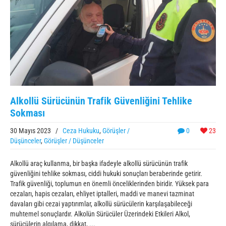
Alkollü Sürücünün Trafik Güvenliğini Tehlike
Sokması
30 Mayıs 2023
/
Ceza Hukuku
,
Görüşler /
0
23
Düşünceler
,
Görüşler / Düşünceler
Alkollü araç kullanma, bir başka ifadeyle alkollü sürücünün trafik
güvenliğini tehlike sokması, ciddi hukuki sonuçları beraberinde getirir.
Trafik güvenliği, toplumun en önemli önceliklerinden biridir. Yüksek para
cezaları, hapis cezaları, ehliyet iptalleri, maddi ve manevi tazminat
davaları gibi cezai yaptırımlar, alkollü sürücülerin karşılaşabileceği
muhtemel sonuçlardır. Alkolün Sürücüler Üzerindeki Etkileri Alkol,
sürücülerin algılama, dikkat, ...